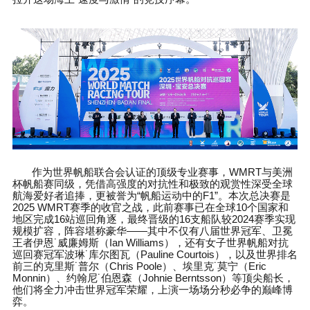
作为世界帆船联合会认证的顶级专业赛事，
WMRT
与美洲
杯帆船赛同级，凭借高强度的对抗性和极致的观赏性深受全球
航海爱好者追捧，更被誉为
“
帆船运动中的
F1”
。本次总决赛是
2025 WMRT
赛季的收官之战，此前赛事已在全球
10
个国家和
地区完成
16
站巡回角逐，最终晋级的
16
支船队较
2024
赛季实现
规模扩容，阵容堪称豪华
——
其中不仅有八届世界冠军、卫冕
王者伊恩
˙
威廉姆斯（
Ian Williams
），还有女子世界帆船对抗
巡回赛冠军波琳
˙
库尔图瓦（
Pauline Courtois
），以及世界排名
前三的克里斯
˙
普尔（
Chris Poole
）、埃里克
˙
莫宁（
Eric
Monnin
）、约翰尼
˙
伯恩森（
Johnie Berntsson
）等顶尖船长，
他们将全力冲击世界冠军荣耀，上演一场场分秒必争的巅峰博
弈。