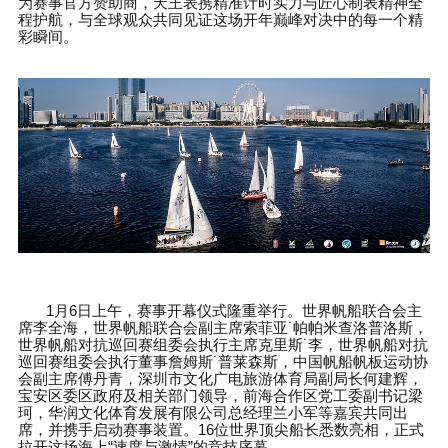
为赛事官方赞助商，天王表携精准计时实力与匠心制表精神全
程护航，与全球观众共同见证这场开年巅峰对决中的每一个精
彩瞬间。
1
月
6
日上午，赛事开幕仪式隆重举行。世界帆船联合会主
席李全海，世界帆船联合会副主席索菲亚
˙
帕帕米查洛普洛斯，
世界帆船对抗巡回赛组委会执行主席克里斯
˙
李，世界帆船对抗
巡回赛组委会执行董事詹姆斯
˙
普莱森斯，中国帆船帆板运动协
会副主席傅丹青，深圳市文化广电旅游体育局副局长何建辉，
宝安区委区政府及相关部门领导，前海合作区党工委副书记梁
珂，华润文化体育发展有限公司总经理兰小军等嘉宾共同出
席，并携手启动赛事装置。
16
位世界顶尖船长悉数亮相，正式
拉开这场海上
“
速度与激情
”
的竞技序幕。