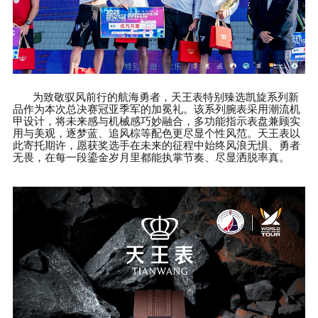
为致敬驭风前行的航海勇者，天王表特别臻选凯旋系列新
品作为本次总决赛冠亚季军的加冕礼。该系列腕表采用潮流机
甲设计，将未来感与机械感巧妙融合，多功能指示表盘兼顾实
用与美观，逐梦蓝、追风棕等配色更尽显个性风范。天王表以
此寄托期许，愿获奖选手在未来的征程中始终风浪无惧、勇者
无畏，在每一段鎏金岁月里都能执掌节奏、尽显洒脱率真。