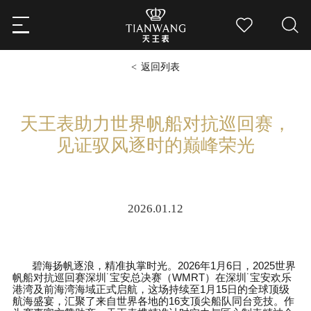
返回列表
天王表助力世界帆船对抗巡回赛，
见证驭风逐时的巅峰荣光
2026.01.12
碧海扬帆逐浪，精准执掌时光。
2026
年
1
月
6
日，
2025
世界
帆船对抗巡回赛深圳
˙
宝安总决赛（
WMRT
）在深圳
˙
宝安欢乐
港湾及前海湾海域正式启航，这场持续至
1
月
15
日的全球顶级
航海盛宴，汇聚了来自世界各地的
16
支顶尖船队同台竞技。作