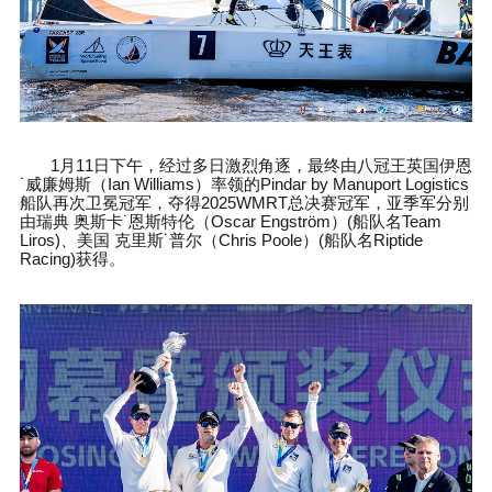
1
月
11
日下午，经过多日激烈角逐，最终由八冠王英国伊恩
˙
威廉姆斯（
Ian Williams
）率领的
Pindar by Manuport Logistics
船队再次卫冕冠军，夺得
2025WMRT
总决赛冠军，亚季军分别
由瑞典
奥斯卡
˙
恩斯特伦（
Oscar Engström
）
(
船队名
Team
Liros)
、美国
克里斯
˙
普尔（
Chris Poole
）
(
船队名
Riptide
Racing)
获得。