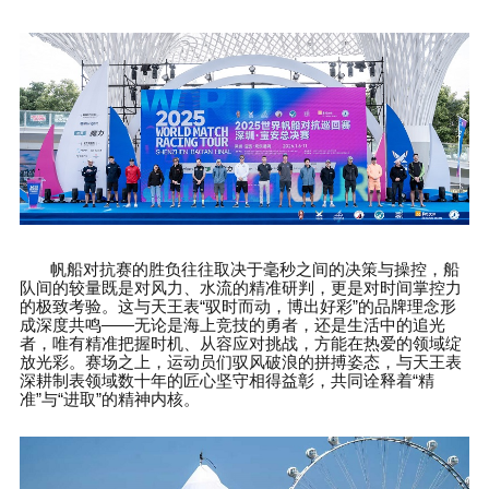
帆船对抗赛的胜负往往取决于毫秒之间的决策与操控，船
队间的较量既是对风力、水流的精准研判，更是对时间掌控力
的极致考验。这与天王表
“
驭时而动，博出好彩
”
的品牌理念形
成深度共鸣
——
无论是海上竞技的勇者，还是生活中的追光
者，唯有精准把握时机、从容应对挑战，方能在热爱的领域绽
放光彩。赛场之上，运动员们驭风破浪的拼搏姿态，与天王表
深耕制表领域数十年的匠心坚守相得益彰，共同诠释着
“
精
准
”
与
“
进取
”
的精神内核。